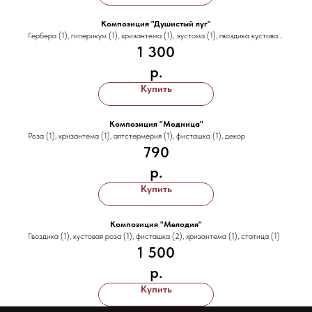
Композиция "Душистый луг"
Гербера (1), гиперикум (1), хризантема (1), эустома (1), гвоздика кустовая
1 300
(1)
р.
Купить
Композиция "Модница"
Роза (1), хризантема (1), алтстермерия (1), фисташка (1), декор
790
р.
Купить
Композиция "Мелодия"
Гвоздика (1), кустовая роза (1), фисташка (2), хризантема (1), статица (1)
1 500
р.
Купить