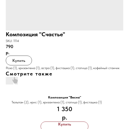
Композиция "Счастье"
SKU:
1114
790
р.
Купить
Роза (1), хризантема (1), астра (1), фисташка (1), статица (1), кофейный станчик
Смотрите также
Композиция "Весна"
Тюльпан (2), ирис (1), хризантема (1), статица (1), фисташка (1)
1 350
р.
Купить