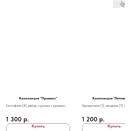
Композиция "Прованс"
Композиция "Летняя но
Гипсофила (4), декор, сумочка с ручками
Хризантема (1), гвоздика (1), гипе
кустовая роза (1), фисташка (1)
1 300
р.
1 200
р.
Купить
Купить