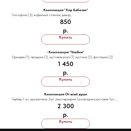
Композиция "Хор бабочек"
Гипсофила (3), кофейный станчик, декор
850
р.
Купить
: Композиция "Улыбка"
Орхидея (1), гвоздика (1), кустовая роза (1) эустома (1), фисташка (2)
1 450
р.
Купить
Композиция От всей души
Гербер 1 шт ,хризантема 2шт ,альстермерия 1шт,гвоздика кустовая 1шт ,
2 300
антиринирум 1шт ,зелень ,шляпная коробка ,эустома 1 шт
р.
Купить